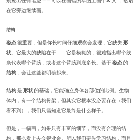
别擦出任何笔迹 —— 可以在画错的草图上画个❌“叉”，然后
在它旁边继续画。
结构
姿态
很重要，但是你长时间仔细观察会发现，它缺失
形
状
。它最大的缺陷在于 —— 它是模糊的，很难指出哪个线
条代表哪个臂膀，或者这个臂膀到底多长。基于
姿态
的
结构
，会让这些都明确起来。
结构
是
形状
的基础，它能确立身体各部位的比例。生物
体内，有一个结构骨架，但其实它根本没必要存在（我们
看不到），我们只需知道它最终是什么样子。
但是，一幅画，如果只有丰富的细节，而没有合理的结
构，那么看上去会很业余。所以我们要先学习结构，而且