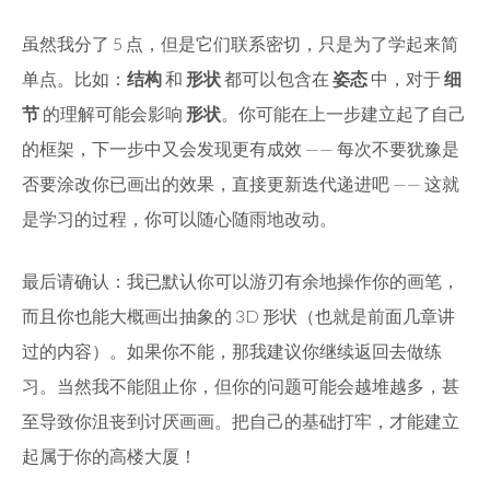
虽然我分了 5 点，但是它们联系密切，只是为了学起来简
单点。比如：
结构
和
形状
都可以包含在
姿态
中，对于
细
节
的理解可能会影响
形状
。你可能在上一步建立起了自己
的框架，下一步中又会发现更有成效 —— 每次不要犹豫是
否要涂改你已画出的效果，直接更新迭代递进吧 —— 这就
是学习的过程，你可以随心随雨地改动。
最后请确认：我已默认你可以游刃有余地操作你的画笔，
而且你也能大概画出抽象的 3D 形状（也就是前面几章讲
过的内容）。如果你不能，那我建议你继续返回去做练
习。当然我不能阻止你，但你的问题可能会越堆越多，甚
至导致你沮丧到讨厌画画。把自己的基础打牢，才能建立
起属于你的高楼大厦！