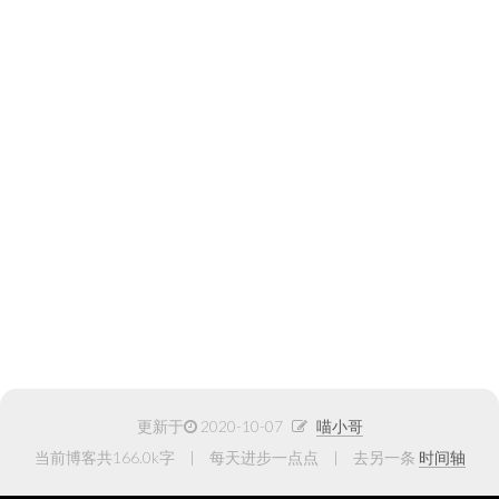
更新于
2020-10-07
喵小哥
当前博客共166.0k字
每天进步一点点
去另一条
时间轴