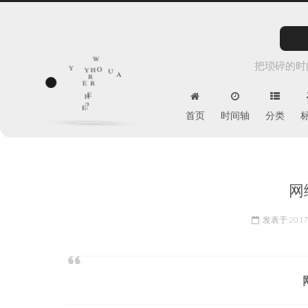
w
y
h
把琐碎的时
o
r
u
e
r
y
a
e
h
e
?
首页
时间轴
分类
网
发表于
2017