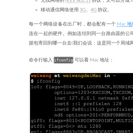
移动通信网络使用
3G
、
4G
协议。
每一个网络设备在出厂时，都会配有一个
Mac 
连在一起的硬件。例如连结到同一台路由器的公司
据包寄回到哪一台去(我们会说：这是同一个局域网
命令行输入
可以看 Mac 地址：
ifconfig