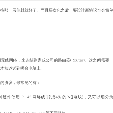
替换那一层信封就好了。而且层次化之后，要设计新协议也会简
线网络，来连结到家或公司的路由器(Router)。这之间需要
，才知道送到哪台电脑上。
同的协议，最常见的有：
硬件使用 RJ-45 网络线(拧成4对的8根电线)，又可以细分
1b, , 802.11g, 802.11n 等不同规格。