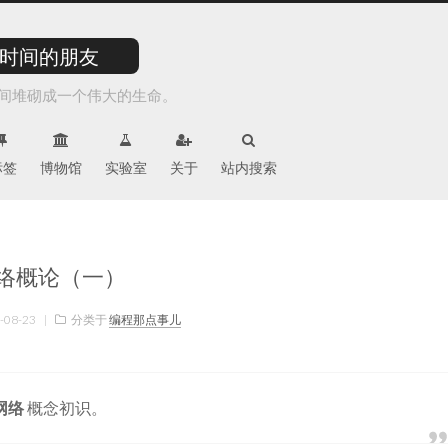
时间的朋友
间堆砌成一个伟大的生命。
标签
博物馆
实验室
关于
站内搜索
络概论（一）
-08-23
|
分类于
编程那点事儿
网络
概念初识。