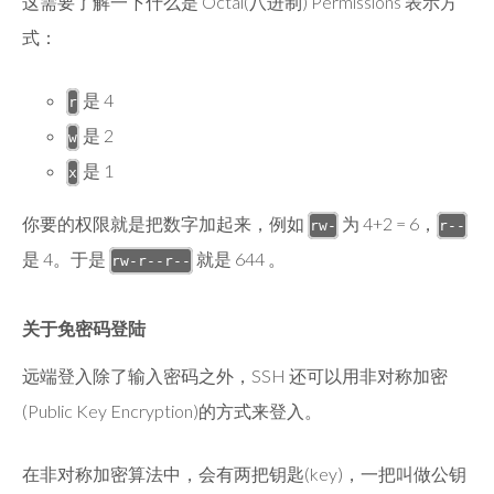
这需要了解一下什么是 Octal(八进制) Permissions 表示方
式：
是 4
r
是 2
w
是 1
x
你要的权限就是把数字加起来，例如
为 4+2 = 6，
rw-
r--
是 4。于是
就是 644 。
rw-r--r--
关于免密码登陆
远端登入除了输入密码之外，SSH 还可以用非对称加密
(Public Key Encryption)的方式来登入。
在非对称加密算法中，会有两把钥匙(key)，一把叫做公钥