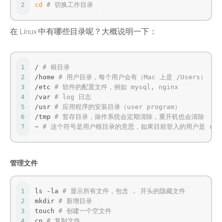
2
cd
# 切换工作目录
在 Linux 中有哪些目录呢？大概说明一下：
1
/ 
# 根目录
2
/home 
# 用户目录，每个用户会有（Mac 上是 /Users）
3
/etc 
# 软件的配置文件，例如 mysql, nginx
4
/var 
# log 日志
5
/usr 
# 应用程序的安装目录（user program）
6
/tmp 
# 暂存目录，操作系统会定期清除，重开机也会清除
7
~ 
# 这个符号是用户根目录的意思，如果目前登入的用户是 root，那
管理文件
1
ls -la 
# 显示所有文件，包含 . 开头的隐藏文件
2
mkdir 
# 新增目录
3
touch 
# 创建一个空文件
4
cp 
# 复制文件