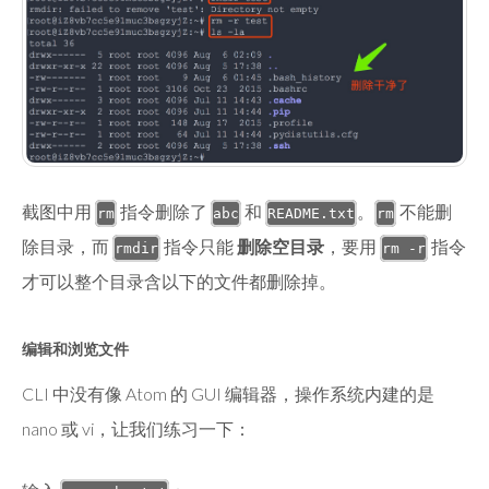
截图中用
指令删除了
和
。
不能删
rm
abc
README.txt
rm
除目录，而
指令只能
删除空目录
，要用
指令
rmdir
rm -r
才可以整个目录含以下的文件都删除掉。
编辑和浏览文件
CLI 中没有像 Atom 的 GUI 编辑器，操作系统内建的是
nano 或 vi，让我们练习一下：