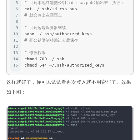
5
# 回到本地终端把公钥(id_rsa.pub)输出来，执行：
6
cat ~/.ssh/id_rsa.pub
7
# 就会输出在画面上
8
9
# 回到远端服务器继续：
10
nano ~/.ssh/authorized_keys
11
# 把公钥复制粘贴进去后保存
12
13
# 修改权限
14
chmod 700 ~/.ssh
15
chmod 644 ~/.ssh/authorized_keys
这样就好了，你可以试试看再次登入就不用密码了。效果
如下图：