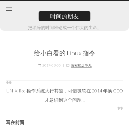
时间的朋友
把琐碎的时间堆砌成一个伟大的生命。
给小白看的 Linux 指令
2017-08-05
|
编程那点事儿
UNIX-like 操作系统大行其道，可惜微软在 2014 年换 CEO
才意识到这个问题…
写在前面