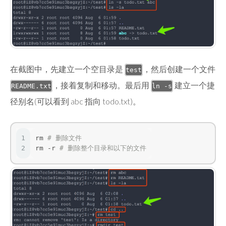
在截图中，先建立一个空目录是
，然后创建一个文件
test
，接着复制和移动。最后用
建立一个捷
README.txt
ln -s
径别名(可以看到 abc 指向 todo.txt)。
1
rm 
# 删除文件
2
rm -r 
# 删除整个目录和以下的文件