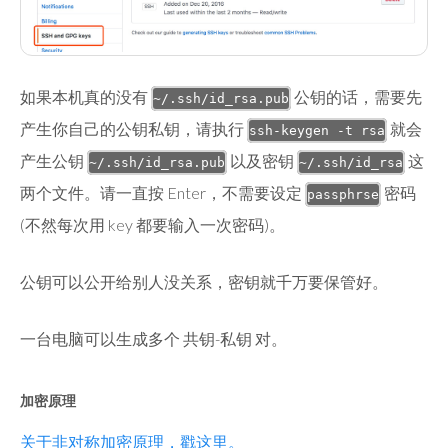
如果本机真的没有
公钥的话，需要先
~/.ssh/id_rsa.pub
产生你自己的公钥私钥，请执行
就会
ssh-keygen -t rsa
产生公钥
以及密钥
这
~/.ssh/id_rsa.pub
~/.ssh/id_rsa
两个文件。请一直按 Enter，不需要设定
密码
passphrse
(不然每次用 key 都要输入一次密码)。
公钥可以公开给别人没关系，密钥就千万要保管好。
一台电脑可以生成多个 共钥-私钥 对。
加密原理
关于非对称加密原理，戳这里。