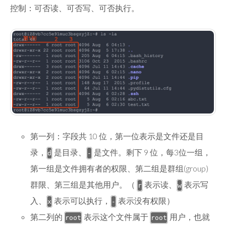
控制：可否读、可否写、可否执行。
第一列：字段共 10 位，第一位表示是文件还是目
录，
是目录、
是文件。剩下 9 位，每3位一组，
d
-
第一组是文件拥有者的权限、第二组是群组(group)
群限、第三组是其他用户。（
表示读、
表示写
r
w
入、
表示可以执行，
表示没有权限）
x
-
第二列的
表示这个文件属于
用户，也就
root
root