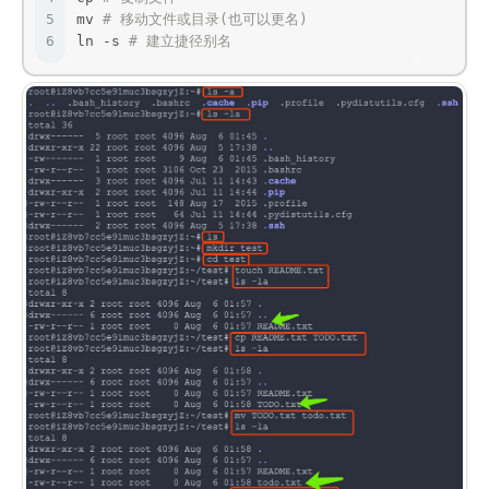
5
mv 
# 移动文件或目录(也可以更名)
6
ln -s 
# 建立捷径别名