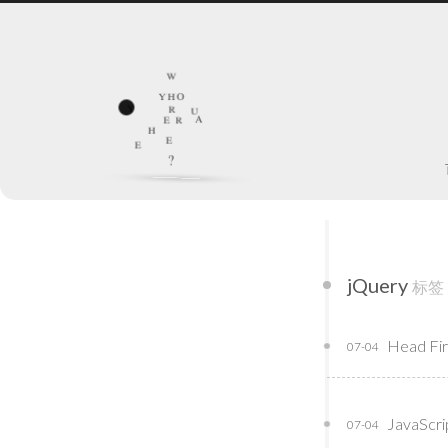
w
o
h
y
y
r
u
a
e
r
h
e
e
?
jQuery
标签
Head Fir
07-04
JavaSc
07-04