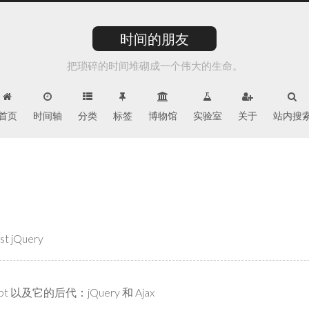
时间的朋友
把琐碎的时间堆砌成一个伟大的生命。
首页
时间轴
分类
标签
博物馆
实验室
关于
站内搜
st jQuery
ript 以及它的后代：jQuery 和 Ajax