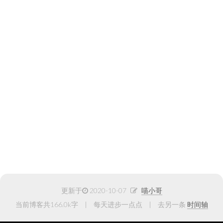
更新于
2020-10-07
喵小哥
当前博客共166.0k字
每天进步一点点
去另一条
时间轴