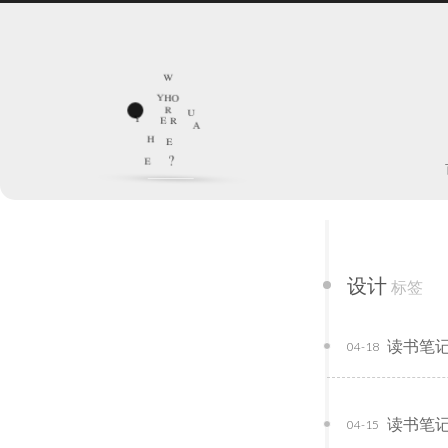
w
y
h
o
r
u
y
e
r
a
h
e
e
?
设计
标签
读书笔记
04-18
读书笔记
04-15