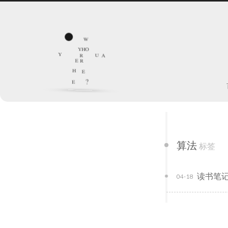
w
y
h
o
y
r
u
a
e
r
h
e
e
?
算法
标签
读书笔记
04-18