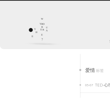
w
y
h
o
r
y
u
e
r
a
h
e
e
?
爱情
标签
TED-心
05-07