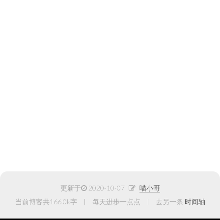
更新于
2020-10-07
喵小哥
当前博客共166.0k字
每天进步一点点
去另一条
时间轴