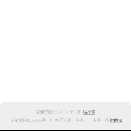
更新于
2020-10-07
喵小哥
当前博客共166.0k字
每天进步一点点
去另一条
时间轴