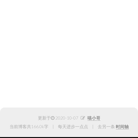
更新于
2020-10-07
喵小哥
当前博客共166.0k字
每天进步一点点
去另一条
时间轴