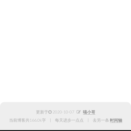
更新于
2020-10-07
喵小哥
当前博客共166.0k字
每天进步一点点
去另一条
时间轴