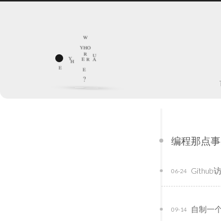
w
y
h
o
y
r
u
e
r
a
h
e
e
?
编程那点
Gith
06-24
自制一
09-14