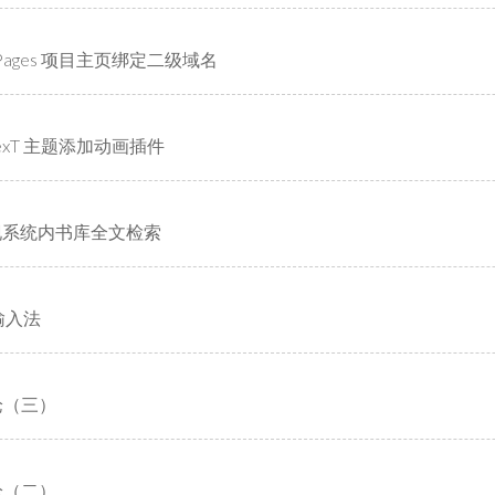
b Pages 项目主页绑定二级域名
NexT 主题添加动画插件
现系统内书库全文检索
之输入法
论（三）
论（二）