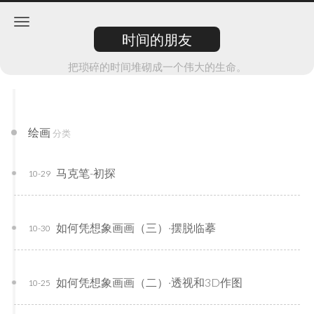
时间的朋友
把琐碎的时间堆砌成一个伟大的生命。
绘画
分类
马克笔-初探
10-29
如何凭想象画画（三）·摆脱临摹
10-30
如何凭想象画画（二）·透视和3D作图
10-25