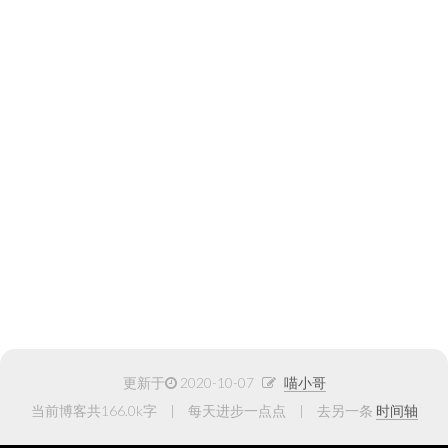
更新于
2020-10-07
喵小哥
当前博客共166.0k字
每天进步一点点
去另一条
时间轴