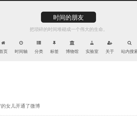
时间的朋友
把琐碎的时间堆砌成一个伟大的生命。
首页
时间轴
分类
标签
博物馆
实验室
关于
站内搜
岁的女儿开通了微博