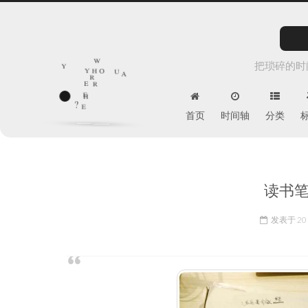
w
o
把琐碎的时
h
y
a
u
y
r
r
e
e
h
e
?
首页
时间轴
分类
读书笔
发表于
20