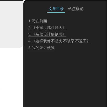
文章目录
站点概览
1.
写在前面
2.
《小家，越住越大》
3.
《装修设计解剖书》
4.
《这样装修不超支 不被宰 不返工》
5.
我的设计便笺