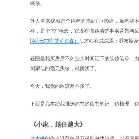
装修。
外人看来我就是个纯粹的拖延症+懒癌，虽然我不
样，是个“空”概念，它没有描述清楚事实背景与
[美]沃尔特·艾萨克森）
后才心有戚戚焉：乔布斯家
题图是我买房后不久业余时间记下的装修笔录，
刺猬似的毫无头绪，就搁浅了。
今天，我觉的应该差不多了。
下面是几本经我挑选的书的读书笔记，边梳理，
《小家，越住越大》
这本书
的作者逯薇曾是万科副总建筑师，以漫画