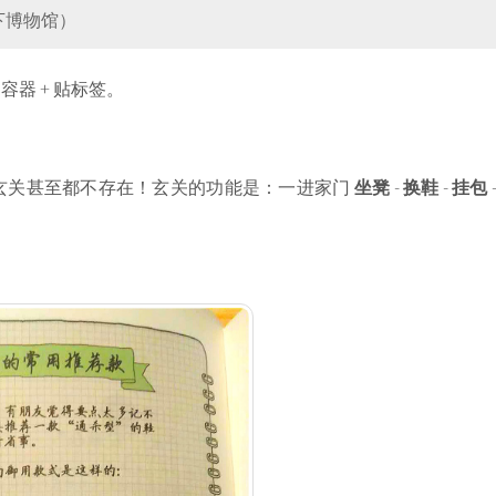
一下博物馆）
器 + 贴标签。
玄关甚至都不存在！玄关的功能是：一进家门
坐凳
-
换鞋
-
挂包