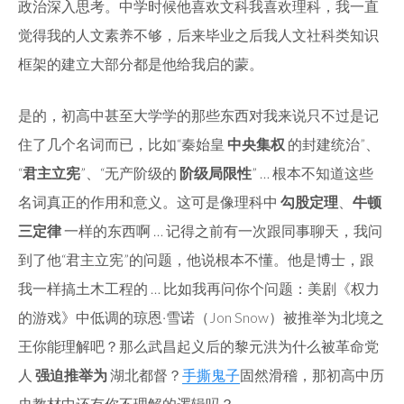
政治深入思考。中学时候他喜欢文科我喜欢理科，我一直
觉得我的人文素养不够，后来毕业之后我人文社科类知识
框架的建立大部分都是他给我启的蒙。
是的，初高中甚至大学学的那些东西对我来说只不过是记
住了几个名词而已，比如“秦始皇
中央集权
的封建统治”、
“
君主立宪
”、“无产阶级的
阶级局限性
” … 根本不知道这些
名词真正的作用和意义。这可是像理科中
勾股定理
、
牛顿
三定律
一样的东西啊 … 记得之前有一次跟同事聊天，我问
到了他“君主立宪”的问题，他说根本不懂。他是博士，跟
我一样搞土木工程的 … 比如我再问你个问题：美剧《权力
的游戏》中低调的琼恩·雪诺（Jon Snow）被推举为北境之
王你能理解吧？那么武昌起义后的黎元洪为什么被革命党
人
强迫推举为
湖北都督？
手撕鬼子
固然滑稽，那初高中历
史教材中还有你不理解的逻辑吗？