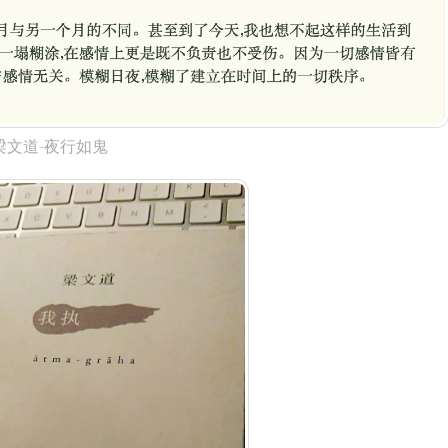
梁文道-夜行如鬼