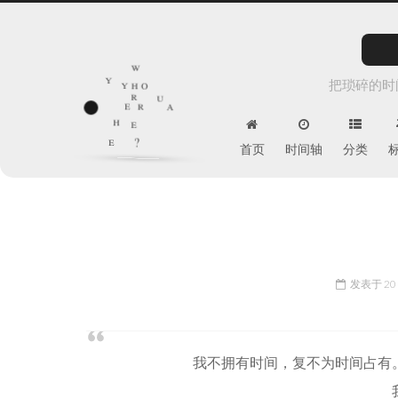
w
y
h
把琐碎的时
o
r
u
e
r
y
a
h
e
e
?
首页
时间轴
分类
发表于
20
我不拥有时间，复不为时间占有