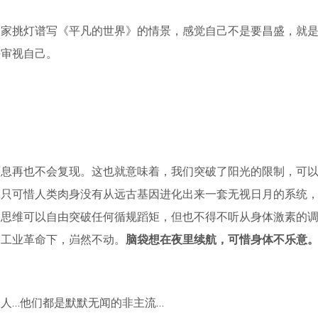
人家挑灯谱写《平凡的世界》的情景，感觉自己不是要昌盛，就
头审视自己。
而息再也不会复现。这也就意味着，我们突破了阳光的限制，可
。只可惜人类肉身没有从远古基因进化出来一套无视日月的系统
脑思维可以自由突破任何循规蹈矩，但也不得不听从身体激素的
的工业革命下，岿然不动。
脑袋想在夜里续航，可惜身体不乐意
人…他们都是默默无闻的非主流…