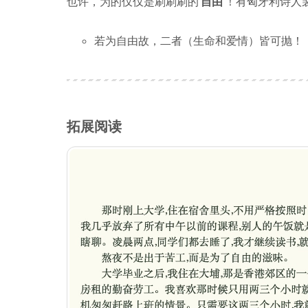
也许，为的仅仅是刷刷刷的
自由
！有匈牙利诗人裴多菲
若为自由故，二者（生命和爱情）皆可抛！
拓展阅读