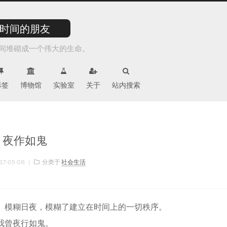
时间的朋友
间堆砌成一个伟大的生命。
标签
博物馆
实验室
关于
站内搜索
夜作如鬼
17-05-08
|
分类于
社会生活
。模糊日夜，模糊了建立在时间上的一切秩序。
我曾夜行如鬼。