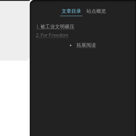
文章目录
站点概览
1.
被工业文明碾压
2.
For Freedom
拓展阅读