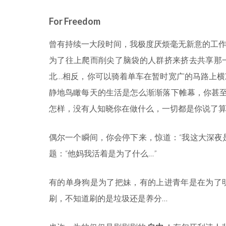
For Freedom
曾有持续一大段时间，我极度厌烦毫无新意的工
为了往上爬而削尖了脑袋的人群挤来挤去共享那
北…相反，你可以骑着单车在暂时宽广的马路上
静地鸟瞰每天的生活是怎么渐渐落下帷幕，你甚
怎样，没有人知晓你在做什么，一切都是你说了
偶尔一个瞬间，你会停下来，惊道：“我这大深夜
题：“他妈我活着是为了什么…”
有的单身狗是为了把妹，有的上进青年是在为了
刷，不知道刷的是垃圾还是养分…