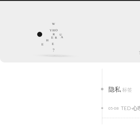
w
y
h
o
y
r
u
a
e
r
h
e
e
?
隐私
标签
TED-心
05-08