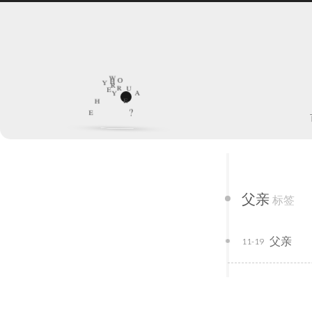
w
o
h
y
r
r
e
u
y
a
e
h
e
?
父亲
标签
父亲
11-19