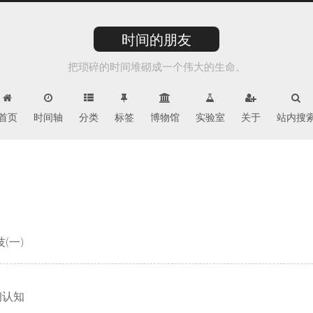
时间的朋友
把琐碎的时间堆砌成一个伟大的生命。
首页
时间轴
分类
标签
博物馆
实验室
关于
站内搜
技(一)
初认知