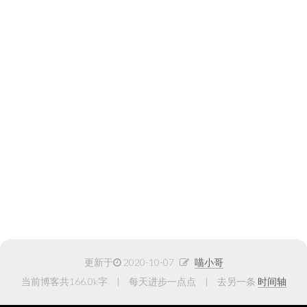
更新于
2020-10-07
喵小哥
当前博客共166.0k字
每天进步一点点
去另一条
时间轴