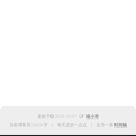
更新于
2020-10-07
喵小哥
当前博客共166.0k字
每天进步一点点
去另一条
时间轴