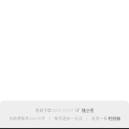
更新于
2020-10-07
喵小哥
当前博客共166.0k字
每天进步一点点
去另一条
时间轴