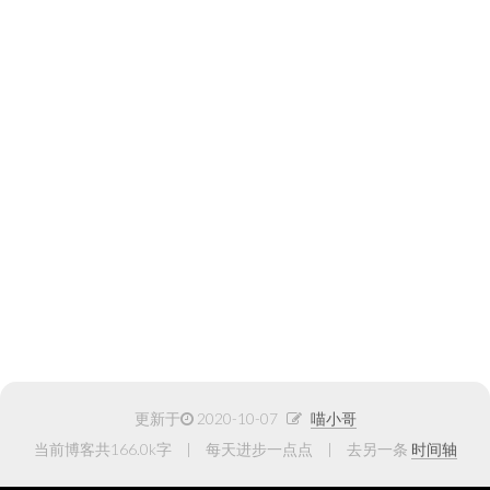
更新于
2020-10-07
喵小哥
当前博客共166.0k字
每天进步一点点
去另一条
时间轴