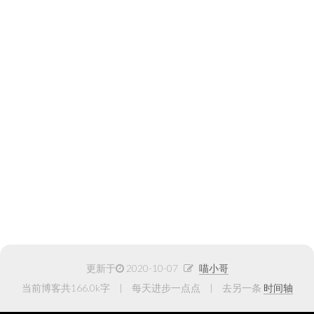
更新于
2020-10-07
喵小哥
当前博客共166.0k字
每天进步一点点
去另一条
时间轴