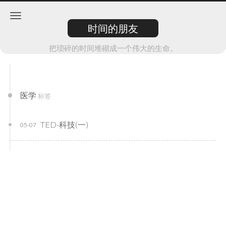
时间的朋友
把琐碎的时间堆砌成一个伟大的生命。
医学
标签
TED-科技(一)
05-07