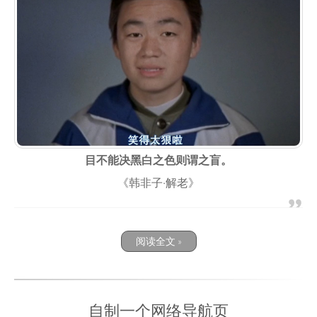
目不能决黑白之色则谓之盲。
《韩非子·解老》
阅读全文 »
自制一个网络导航页