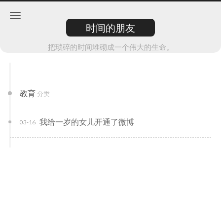
时间的朋友
把琐碎的时间堆砌成一个伟大的生命。
教育
分类
我给一岁的女儿开通了微博
03-16