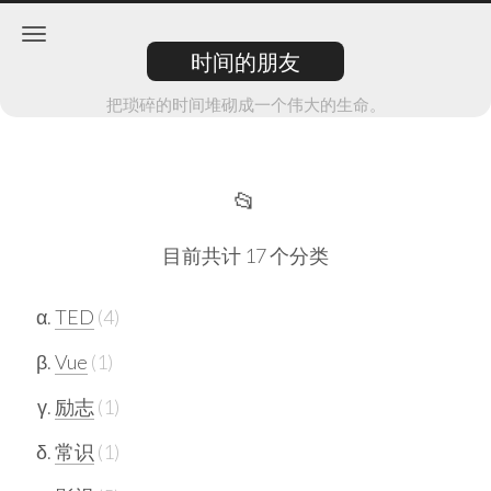
时间的朋友
把琐碎的时间堆砌成一个伟大的生命。
📂
目前共计 17 个分类
TED
4
Vue
1
励志
1
常识
1