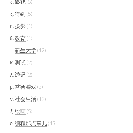
影视
5
得到
5
摄影
1
教育
1
新生大学
12
测试
2
游记
2
益智游戏
3
社会生活
12
绘画
5
编程那点事儿
45