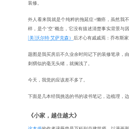
装修。
外人看来我就是个纯粹的拖延症+懒癌，虽然我不
样，是个“空”概念，它没有描述清楚事实背景与
[美]沃尔特·艾萨克森）
后才心有戚戚焉：乔布斯家
题图是我买房后不久业余时间记下的装修笔录，
刺猬似的毫无头绪，就搁浅了。
今天，我觉的应该差不多了。
下面是几本经我挑选的书的读书笔记，边梳理，
《小家，越住越大》
这本书
的作者逯薇曾是万科副总建筑师，以漫画