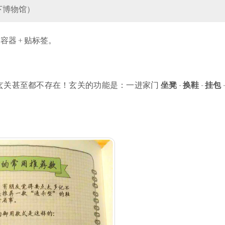
一下博物馆）
器 + 贴标签。
玄关甚至都不存在！玄关的功能是：一进家门
坐凳
-
换鞋
-
挂包