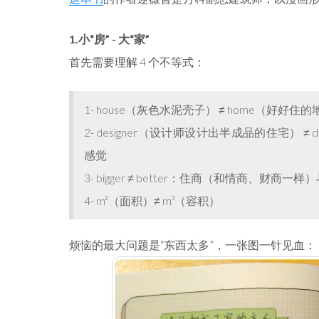
1.小“房” - 大“家”
首先需要理解 4 个不等式：
1- house（灰色水泥壳子） ≠ home（好
2- designer（设计师设计出半成品的住宅）
感觉
3- bigger ≠ better：住商（和情商、财商
4- m²（面积）≠ m³（容积）
烦恼的最大问题是“东西太多”，一张图一针见血：