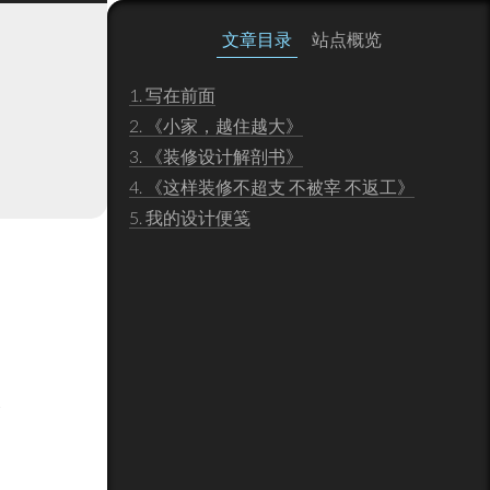
文章目录
站点概览
1.
写在前面
2.
《小家，越住越大》
3.
《装修设计解剖书》
4.
《这样装修不超支 不被宰 不返工》
5.
我的设计便笺