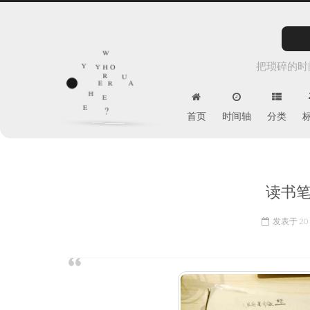
w
y
h
把琐碎的时
o
r
u
e
r
y
a
h
e
e
?
首页
时间轴
分类
读书笔
发表于
20