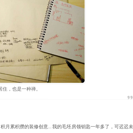
居住，也是一种禅。
积月累积攒的装修创意… 我的毛坯房领钥匙一年多了，可迟迟