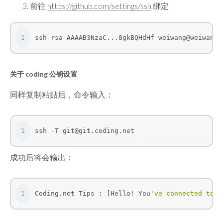
前往
https://github.com/settings/ssh
绑定
1
ssh-rsa AAAAB3NzaC...8gkBQHdHf weiwang@weiwangd
关于 coding 公钥设置
同样复制粘贴后，命令输入：
1
ssh -T git@git.coding.net
成功后将会输出：
1
Coding.net Tips : [Hello! You
've connected to C