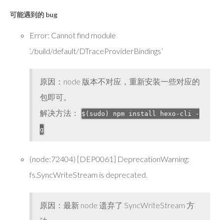
可能遇到的 bug
Error: Cannot find module
‘./build/default/DTraceProviderBindings’
原因：node 版本不对应，重新安装一些对应的
包即可。
解决方法：
$(sudo) npm install hexo-cli -
g
(node:72404) [DEP0061] DeprecationWarning:
fs.SyncWriteStream is deprecated.
原因：最新 node 遗弃了 SyncWriteStream 方